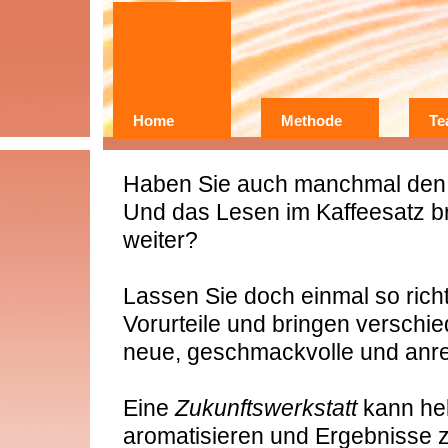
Home
Methode
Te
Wer?
Warum?
Haben Sie auch manchmal den 
Erfahrungen
Und das Lesen im Kaffeesatz bri
weiter?
Lassen Sie doch einmal so richt
Vorurteile und bringen verschi
neue, geschmackvolle und anr
Eine
Zukunftswerkstatt
kann he
aromatisieren und Ergebnisse 