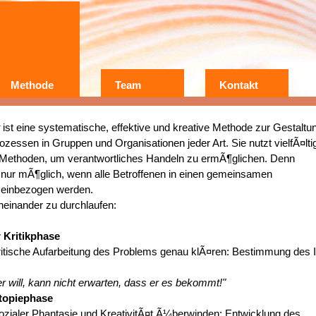
Methode
Team
Kontakt
Wer?
Warum?
t
ist eine systematische, effektive und kreative Methode zur Gestaltu
Erfahrungen
essen in Gruppen und Organisationen jeder Art. Sie nutzt vielfÃ¤lti
 Methoden, um verantwortliches Handeln zu ermÃ¶glichen. Denn
nur mÃ¶glich, wenn alle Betroffenen in einen gemeinsamen
 einbezogen werden.
heinander zu durchlaufen:
 Kritikphase
ritische Aufarbeitung des Problems genau klÃ¤ren: Bestimmung des I
r will, kann nicht erwarten, dass er es bekommt!"
Utopiephase
ozialer Phantasie und KreativitÃ¤t Ã¼berwinden: Entwicklung des