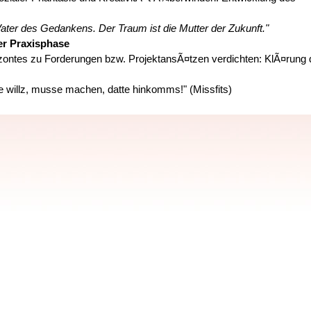
ater des Gedankens. Der Traum ist die Mutter der Zukunft."
er Praxisphase
zontes zu Forderungen bzw. ProjektansÃ¤tzen verdichten: KlÃ¤rung
 willz, musse machen, datte hinkomms!" (Missfits)
 einer "Zukunftswerkstatt" drÃ¼ckt sich in fÃ¼nf Effekten aus:
ffekt
ierarchiefreien Raum arbeiten die Teilnehmenden gleichberechtigt,
verantwortlich miteinander.
feesatz lesen und die Probleme gezielt angehen!