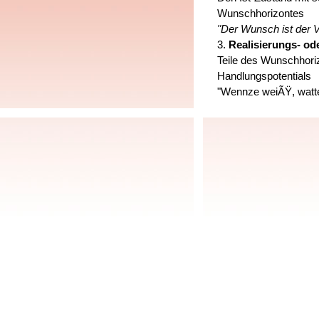
Wunschhorizontes
"Der Wunsch ist der V
3.
Realisierungs- od
Teile des Wunschhori
Handlungspotentials
"Wennze weiÃŸ, watte
Das Wirkungsspektrum
1. Demokratisierungse
In einem weitgehend h
konstruktiv und eigen
Also: Schluss mit Kaf