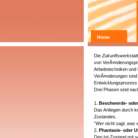
Home
Die
Zukunftswerkstat
von VerÃ¤nderungsproz
Arbeitstechniken und
VerÃ¤nderungen sind 
Entwicklungsprozess
Drei Phasen sind nac
1.
Beschwerde- oder
Das Anliegen durch k
Zustandes.
"
Wer nicht sagt, was e
2.
Phantasie- oder 
Den Ist-Zustand mit s