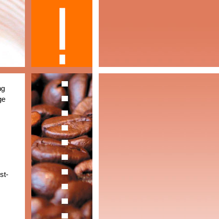
ng
ge
st-