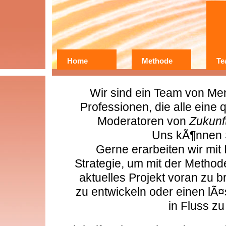
Home
Methode
Te
Wer?
Warum?
Wir sind ein Team von Me
Erfahrungen
Professionen, die alle eine q
Moderatoren von
Zukunf
Uns kÃ¶nnen 
Gerne erarbeiten wir mi
Strategie, um mit der Method
aktuelles Projekt voran zu 
zu entwickeln oder einen lÃ
in Fluss zu