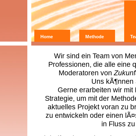
Home
Methode
Te
Wer?
Warum?
Wir sind ein Team von Me
Erfahrungen
Professionen, die alle eine q
Moderatoren von
Zukunf
Uns kÃ¶nnen 
Gerne erarbeiten wir mi
Strategie, um mit der Method
aktuelles Projekt voran zu 
zu entwickeln oder einen lÃ
in Fluss zu