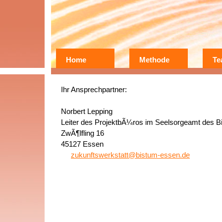
Home
Methode
Te
Wer?
Warum?
Ihr Ansprechpartner:
Erfahrungen
Norbert Lepping
Leiter des ProjektbÃ¼ros im Seelsorgeamt des 
ZwÃ¶lfling 16
45127 Essen
zukunftswerkstatt@bistum-essen.de