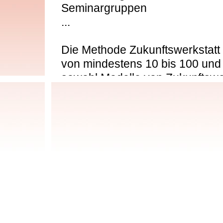
Seminargruppen
...
Die Methode Zukunftswerkstatt 
von mindestens 10 bis 100 und
sowohl Modelle von Zukunftswe
Jugendliche als auch fÃ¼r Erw
Eine Zukunftswerkstatt eignet s
fÃ¼r ein Problem mit â€žherkÃ
LÃ¶sung finden.
Durch eine Zukunftswerkstatt :
kÃ¶nnen VorschlÃ¤ge und Konz
kÃ¶nnen Projekte vorangebrac
kann die Zusammenarbeit gefÃ