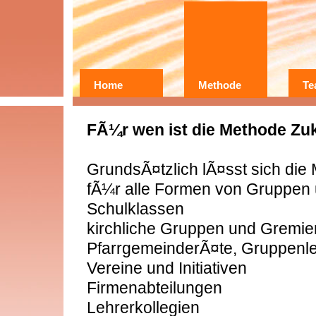
Home
Methode
Te
Wer?
Warum?
FÃ¼r wen ist die Methode Zu
Erfahrungen
GrundsÃ¤tzlich lÃ¤sst sich die
fÃ¼r alle Formen von Gruppen
Schulklassen
kirchliche Gruppen und Gremien
PfarrgemeinderÃ¤te, Gruppenlei
Vereine und Initiativen
Firmenabteilungen
Lehrerkollegien