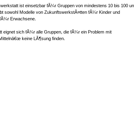
werkstatt ist einsetzbar fÃ¼r Gruppen von mindestens 10 bis 100 u
bt sowohl Modelle von ZukunftswerkstÃ¤tten fÃ¼r Kinder und
 fÃ¼r Erwachsene.
t eignet sich fÃ¼r alle Gruppen, die fÃ¼r ein Problem mit
ittelnâ€œ keine LÃ¶sung finden.
rkstatt :
 und Konzepte entwickelt werden
rangebracht werden
beit gefÃ¶rdert werden
wunden werden
aufgebrochen werden
probleme angegangen werden
stsein gestÃ¤rkt werden