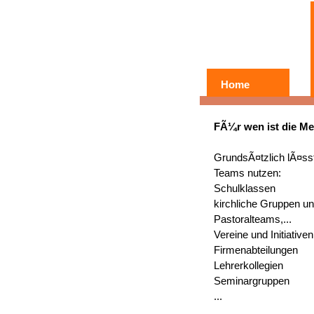
Home
FÃ¼r wen ist die Me
GrundsÃ¤tzlich lÃ¤ss
Teams nutzen:
Schulklassen
kirchliche Gruppen u
Pastoralteams,...
Vereine und Initiativen
Firmenabteilungen
Lehrerkollegien
Seminargruppen
...