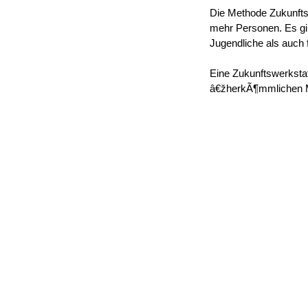
Die Methode Zukunfts
mehr Personen. Es gi
Jugendliche als auch
Eine Zukunftswerkstat
â€žherkÃ¶mmlichen M
Durch eine Zukunftswe
kÃ¶nnen VorschlÃ¤ge
kÃ¶nnen Projekte vo
kann die Zusammenar
kann Routine Ã¼ber
kÃ¶nnen Strukturen 
kÃ¶nnen Beziehungs
kann das Selbstbewus