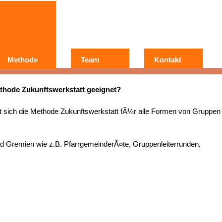
Methode
Team
Kontakt
Wer?
Warum?
thode Zukunftswerkstatt geeignet?
Erfahrungen
t sich die Methode Zukunftswerkstatt fÃ¼r alle Formen von Gruppen
nd Gremien wie z.B. PfarrgemeinderÃ¤te, Gruppenleiterrunden,