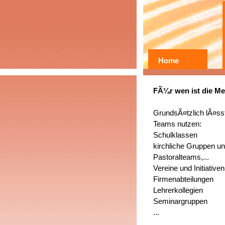
Home
FÃ¼r wen ist die Me
GrundsÃ¤tzlich lÃ¤ss
Teams nutzen:
Schulklassen
kirchliche Gruppen u
Pastoralteams,...
Vereine und Initiativen
Firmenabteilungen
Lehrerkollegien
Seminargruppen
...