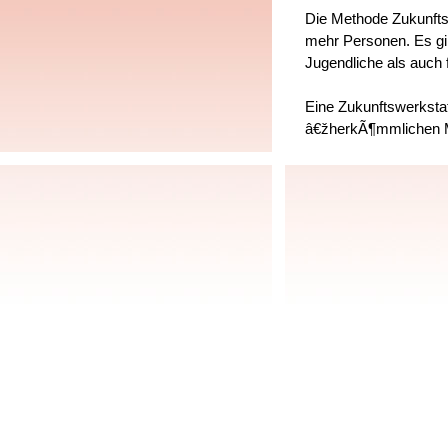
Die Methode Zukunfts
mehr Personen. Es gi
Jugendliche als auch
Eine Zukunftswerkstat
â€žherkÃ¶mmlichen M
Durch eine Zukunftswe
kÃ¶nnen VorschlÃ¤ge
kÃ¶nnen Projekte vo
kann die Zusammenar
kann Routine Ã¼ber
kÃ¶nnen Strukturen 
kÃ¶nnen Beziehungs
kann das Selbstbewus