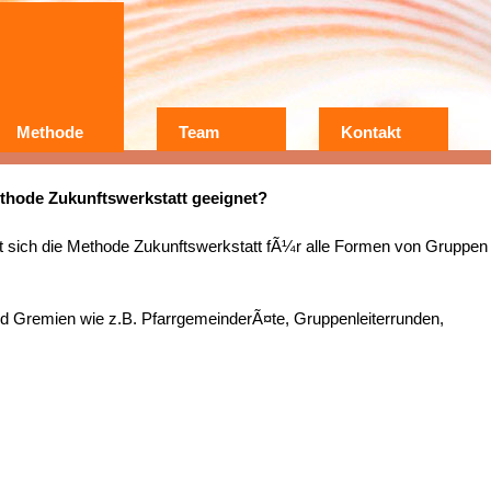
Methode
Team
Kontakt
Wer?
Warum?
thode Zukunftswerkstatt geeignet?
Erfahrungen
t sich die Methode Zukunftswerkstatt fÃ¼r alle Formen von Gruppen
nd Gremien wie z.B. PfarrgemeinderÃ¤te, Gruppenleiterrunden,