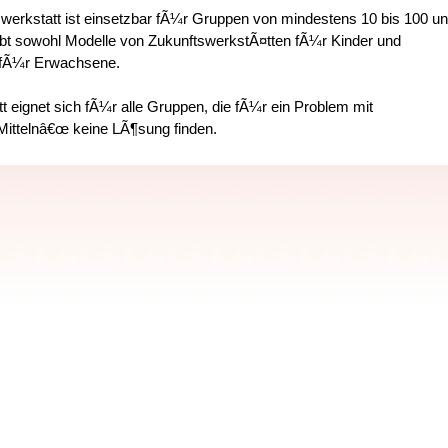
werkstatt ist einsetzbar fÃ¼r Gruppen von mindestens 10 bis 100 u
bt sowohl Modelle von ZukunftswerkstÃ¤tten fÃ¼r Kinder und
 fÃ¼r Erwachsene.
t eignet sich fÃ¼r alle Gruppen, die fÃ¼r ein Problem mit
ittelnâ€œ keine LÃ¶sung finden.
rkstatt :
 und Konzepte entwickelt werden
rangebracht werden
beit gefÃ¶rdert werden
wunden werden
aufgebrochen werden
probleme angegangen werden
stsein gestÃ¤rkt werden