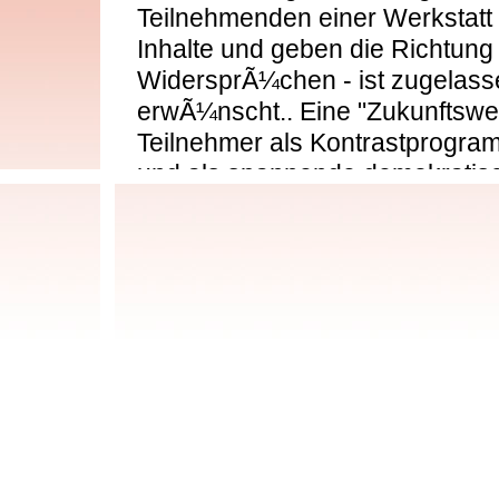
Teilnehmenden einer Werkstatt
Inhalte und geben die Richtung a
WidersprÃ¼chen - ist zugelas
erwÃ¼nscht.. Eine "Zukunftswer
Teilnehmer als Kontrastprogr
und als spannende demokratisch
LÃ¶sungsmuster zu Ã¼berwind
"Zukunftswerkstatt" gebrauche
Menschen, die an Problemfelde
Fragestellungen oder Entwicklu
Kirche, Gesellschaft oder ande
arbeiten wollen, kÃ¶nnen mit di
arbeiten. Die Moderatoren einer
Katalysatoren, durch die sich 
Zukunftsweg aus eigener Kraft 
stets lauten, die Umsetzung eig