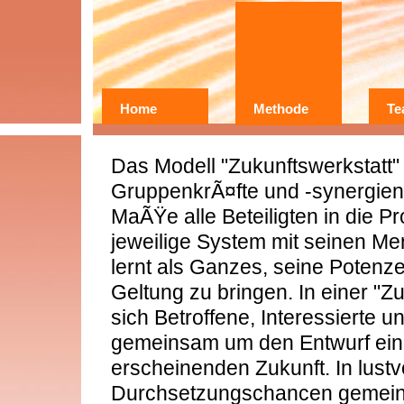
Home
Methode
Te
Wer?
Warum?
Das Modell "Zukunftswerkstatt" 
Erfahrungen
GruppenkrÃ¤fte und -synergie
MaÃŸe alle Beteiligten in die 
jeweilige System mit seinen 
lernt als Ganzes, seine Potenze
Geltung zu bringen. In einer "
sich Betroffene, Interessierte 
gemeinsam um den Entwurf ein
erscheinenden Zukunft. In lustv
Durchsetzungschancen gemein