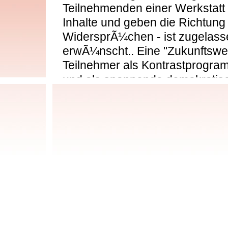
Teilnehmenden einer Werkstatt
Inhalte und geben die Richtung a
WidersprÃ¼chen - ist zugelas
erwÃ¼nscht.. Eine "Zukunftswer
Teilnehmer als Kontrastprogr
und als spannende demokratisch
LÃ¶sungsmuster zu Ã¼berwind
"Zukunftswerkstatt" gebrauche
Menschen, die an Problemfelde
Fragestellungen oder Entwicklu
Kirche, Gesellschaft oder ande
arbeiten wollen, kÃ¶nnen mit di
arbeiten. Die Moderatoren einer
Katalysatoren, durch die sich 
Zukunftsweg aus eigener Kraft 
stets lauten, die Umsetzung eig