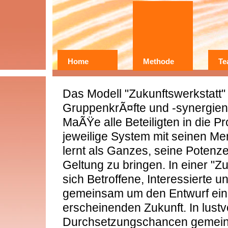
Home
Methode
Te
Wer?
Warum?
Das Modell "Zukunftswerkstatt" 
Erfahrungen
GruppenkrÃ¤fte und -synergie
MaÃŸe alle Beteiligten in die 
jeweilige System mit seinen 
lernt als Ganzes, seine Potenze
Geltung zu bringen. In einer "
sich Betroffene, Interessierte 
gemeinsam um den Entwurf ein
erscheinenden Zukunft. In lustv
Durchsetzungschancen gemein