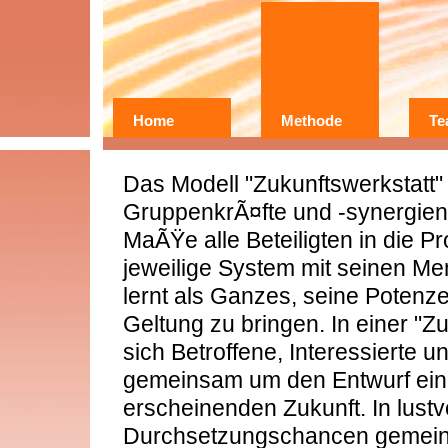
Home
Methode
Te
Wer?
Warum?
Das Modell "Zukunftswerkstatt" 
Erfahrungen
GruppenkrÃ¤fte und -synergie
MaÃŸe alle Beteiligten in die 
jeweilige System mit seinen 
lernt als Ganzes, seine Potenze
Geltung zu bringen. In einer "
sich Betroffene, Interessierte 
gemeinsam um den Entwurf ein
erscheinenden Zukunft. In lustv
Durchsetzungschancen gemein