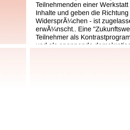
Teilnehmenden einer Werkstatt
Inhalte und geben die Richtung a
WidersprÃ¼chen - ist zugelas
erwÃ¼nscht.. Eine "Zukunftswer
Teilnehmer als Kontrastprogr
und als spannende demokratisch
LÃ¶sungsmuster zu Ã¼berwind
"Zukunftswerkstatt" gebrauche
Menschen, die an Problemfelde
Fragestellungen oder Entwicklu
Kirche, Gesellschaft oder ande
arbeiten wollen, kÃ¶nnen mit di
arbeiten. Die Moderatoren einer
Katalysatoren, durch die sich 
Zukunftsweg aus eigener Kraft 
stets lauten, die Umsetzung eig