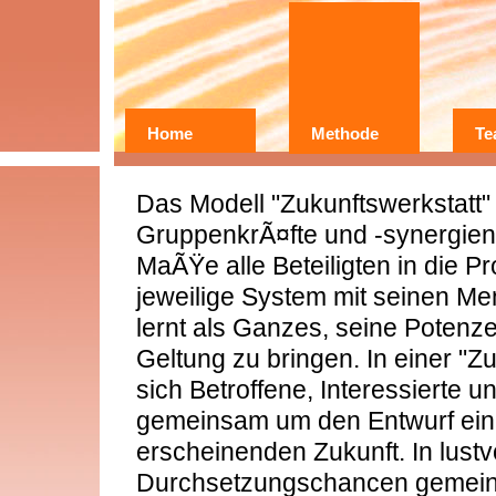
Home
Methode
Te
Wer?
Warum?
Das Modell "Zukunftswerkstatt" 
Erfahrungen
GruppenkrÃ¤fte und -synergie
MaÃŸe alle Beteiligten in die 
jeweilige System mit seinen 
lernt als Ganzes, seine Potenze
Geltung zu bringen. In einer "
sich Betroffene, Interessierte 
gemeinsam um den Entwurf ein
erscheinenden Zukunft. In lustv
Durchsetzungschancen gemein