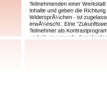
Teilnehmenden einer Werkstatt
Inhalte und geben die Richtung a
WidersprÃ¼chen - ist zugelas
erwÃ¼nscht.. Eine "Zukunftswer
Teilnehmer als Kontrastprogr
und als spannende demokratisch
LÃ¶sungsmuster zu Ã¼berwind
"Zukunftswerkstatt" gebrauche
Menschen, die an Problemfelde
Fragestellungen oder Entwicklu
Kirche, Gesellschaft oder ande
arbeiten wollen, kÃ¶nnen mit di
arbeiten. Die Moderatoren einer
Katalysatoren, durch die sich 
Zukunftsweg aus eigener Kraft 
stets lauten, die Umsetzung eig