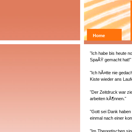
Home
"Ich habe bis heute n
SpaÃŸ gemacht hat!"
"Ich hÃ¤tte nie gedach
Kiste wieder ans Lauf
"Der Zeitdruck war zi
arbeiten kÃ¶nnen."
"Gott sei Dank haben 
einmal nach einer ko
"Im Theoretischen sind