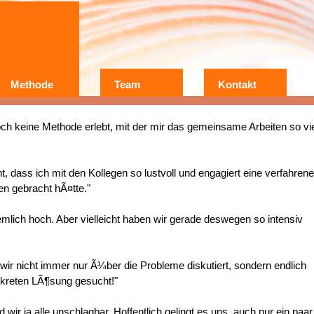
Methode
Team
Kontakt
Wer?
Warum?
och keine Methode erlebt, mit der mir das gemeinsame Arbeiten so vi
Erfahrungen
t, dass ich mit den Kollegen so lustvoll und engagiert eine verfahrene
en gebracht hÃ¤tte."
emlich hoch. Aber vielleicht haben wir gerade deswegen so intensiv
wir nicht immer nur Ã¼ber die Probleme diskutiert, sondern endlich
nkreten LÃ¶sung gesucht!"
 wir ja alle unschlagbar. Hoffentlich gelingt es uns, auch nur ein paar