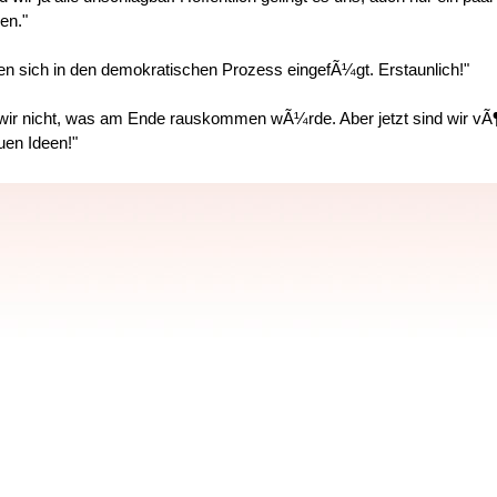
en."
en sich in den demokratischen Prozess eingefÃ¼gt. Erstaunlich!"
ir nicht, was am Ende rauskommen wÃ¼rde. Aber jetzt sind wir vÃ¶
uen Ideen!"
selten!"