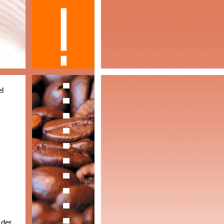
el
 der