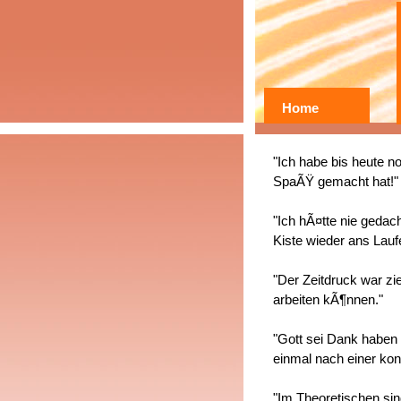
Home
"Ich habe bis heute n
SpaÃŸ gemacht hat!"
"Ich hÃ¤tte nie gedach
Kiste wieder ans Lauf
"Der Zeitdruck war zi
arbeiten kÃ¶nnen."
"Gott sei Dank haben 
einmal nach einer ko
"Im Theoretischen sind