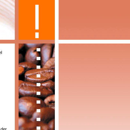
el
 der