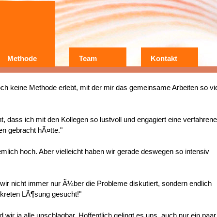
Methode
Team
Kontakt
Wer?
Warum?
och keine Methode erlebt, mit der mir das gemeinsame Arbeiten so vi
Erfahrungen
t, dass ich mit den Kollegen so lustvoll und engagiert eine verfahrene
en gebracht hÃ¤tte."
emlich hoch. Aber vielleicht haben wir gerade deswegen so intensiv
wir nicht immer nur Ã¼ber die Probleme diskutiert, sondern endlich
nkreten LÃ¶sung gesucht!"
 wir ja alle unschlagbar. Hoffentlich gelingt es uns, auch nur ein paar