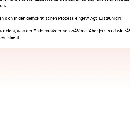
en."
en sich in den demokratischen Prozess eingefÃ¼gt. Erstaunlich!"
ir nicht, was am Ende rauskommen wÃ¼rde. Aber jetzt sind wir vÃ¶
uen Ideen!"
selten!"