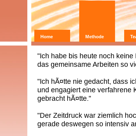
Home
Methode
Te
Wer?
Warum?
"Ich habe bis heute noch keine 
Erfahrungen
das gemeinsame Arbeiten so vi
"Ich hÃ¤tte nie gedacht, dass ic
und engagiert eine verfahrene 
gebracht hÃ¤tte."
"Der Zeitdruck war ziemlich hoc
gerade deswegen so intensiv a