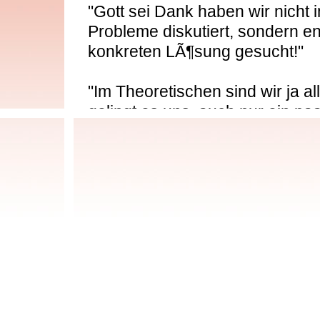
"Gott sei Dank haben wir nicht
Probleme diskutiert, sondern en
konkreten LÃ¶sung gesucht!"
"Im Theoretischen sind wir ja al
gelingt es uns, auch nur ein paa
umzusetzen."
"Selbst die Chefs haben sich i
Prozess eingefÃ¼gt. Erstaunlic
"Am Anfang wussten wir nicht
wÃ¼rde. Aber jetzt sind wir vÃ¶
Ideen!"
"Soviel Phantasie war selten!"